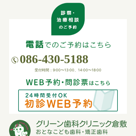
解とご協力のほどよろしくお願い申し上げます。定
期的に研修会を実施し、より良い医療サービス提供
に努めてまいります。
2026.03.27
【ゴールデンウィーク 休診のお知らせ】
4月29日(水)、および 5月3日(日) ～ 5月7日(木) は
086-430-5188
休診いたします。
患者様にはご不便をおかけいたしますが、何卒ご理
受付時間：9:00〜13:00、14:00〜18:00
解のほどお願い申し上げます。
2026.01.26
【休診のお知らせ】
1月27日（火）は午後休診となります。
何卒よろしくお願い申し上げます。
2025.11.12