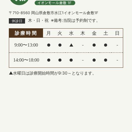
【年末年始 休診のお知らせ】
下記の期間を年末年始の休診とさせていただきま
〒710-8560 岡山県倉敷市水江1イオンモール倉敷1F
す。
木・日・祝
※備考:当院は予約制です。
休診日
患者様にはご不便をおかけいたしますが、何卒ご理
解とご協力をお願い申し上げます。
診療時間
月
火
水
木
金
土
日
休診期間：2025年12月28日(日)～2026年1月4日
(日)
9:00〜13:00
●
●
▲
-
●
●
-
※新年は1月5日(月)より通常通り診療いたします。
14:00〜18:00
●
●
●
-
●
●
-
2025.07.29
【夏季休診のお知らせ】
▲水曜日は診療開始時間が9:30～となります。
誠に勝手ながら、下記の期間を夏季休診とさせてい
ただきます。
休診期間：8月10日（日）～8月15日（金）
ご不便をおかけいたしますが、何卒ご了承ください
ますようお願いいたします。
2025.06.13
【休診のお知らせ】