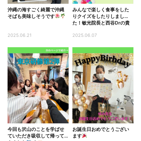
沖縄の海すごく綺麗で沖縄
みんなで楽しく食事をした
そばも美味しそうです
りクイズをしたりしまし
た！敏光院長と西谷Drの貴
重なエアギターも見ること
2025.06.21
2025.06.07
が出
お誕生日おめでとうござい
今回も沢山のことを学ばせ
ます
ていただき吸収して帰って