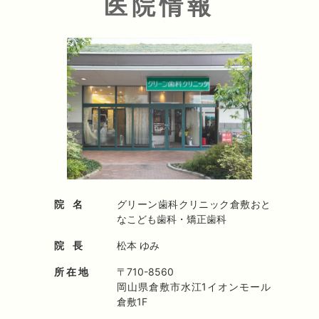
医院情報
理想の姿
1,
歯医者の概念を超えた健康ステーションに
2,
品位と知識・スキルを兼ね備えた
プロフェッショナル集団であり続ける
院 名
グリーン歯科クリニック倉敷おと
なこども歯科・矯正歯科
3,
院 長
松本 ゆみ
医療設備と環境が世界基準の歯医者に
所 在 地
〒710-8560
岡山県倉敷市水江1イオンモール
4,
倉敷1F