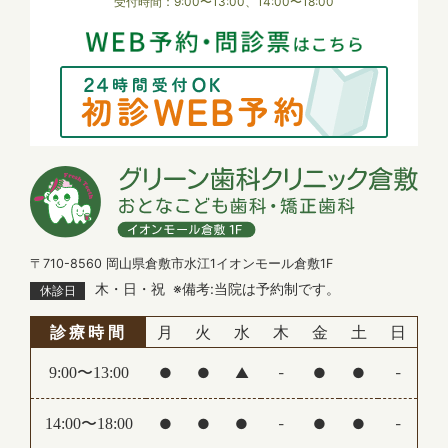
受付時間：9:00〜13:00、14:00〜18:00
解のほどお願い申し上げます。
2026.01.26
【休診のお知らせ】
予防中心
1月27日（火）は午後休診となります。
何卒よろしくお願い申し上げます。
予防はグリーン歯科の根幹にあるものです。
地域の方々に予防の重要性の普及に努めま
2025.11.12
【年末年始 休診のお知らせ】
す。
下記の期間を年末年始の休診とさせていただきま
〒710-8560 岡山県倉敷市水江1イオンモール倉敷1F
す。
木・日・祝
※備考:当院は予約制です。
休診日
患者様にはご不便をおかけいたしますが、何卒ご理
解とご協力をお願い申し上げます。
診療時間
月
火
水
木
金
土
日
休診期間：2025年12月28日(日)～2026年1月4日
(日)
医院改革
9:00〜13:00
●
●
▲
-
●
●
-
※新年は1月5日(月)より通常通り診療いたします。
現状維持は後退を意味します。
14:00〜18:00
●
●
●
-
●
●
-
2025.07.29
グリーン歯科のスタッフとして日々情報を集