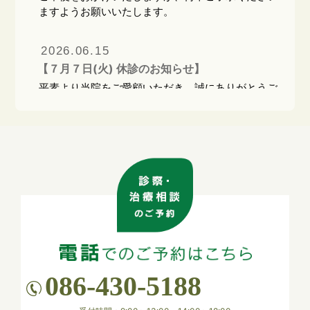
ますようお願いいたします。
頼を得られ、ファンになってもらうことがで
きます。
2026.06.15
【７月７日(火) 休診のお知らせ】
平素より当院をご愛顧いただき、誠にありがとうご
ざいます。
誠に勝手ながら、7月7日（火）はグループ合同で
の研修会のため、終日休診とさせていただきます。
仲間を大切に
患者様にはご不便をおかけいたしますが、何卒ご理
解とご協力のほどよろしくお願い申し上げます。定
チームだからこそできることがあります。相
期的に研修会を実施し、より良い医療サービス提供
手を認め、尊重し、感謝することを忘れませ
に努めてまいります。
ん。
2026.03.27
陰口、不平不満は言いません。支援者・仲間
【ゴールデンウィーク 休診のお知らせ】
をつくり、協力してくれる仲間を大切にしま
4月29日(水)、および 5月3日(日) ～ 5月7日(木) は
086-430-5188
休診いたします。
す。
患者様にはご不便をおかけいたしますが、何卒ご理