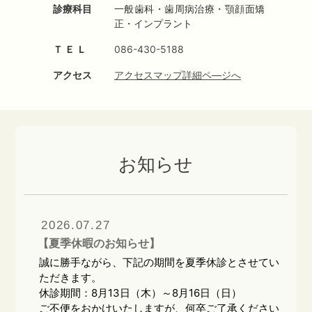
歯医者の概念生まれたら、グリーン歯科に
診療科目
一般歯科・歯周病治療・顎顔面矯
～生涯、健康でいたい方に選ばれる歯医者～を超え
正・インプラント
た健康ステーションに
Ｔ Ｅ Ｌ
086-430-5188
アクセス
アクセスマップ詳細ペ―ジへ
Value
行動基準
お知らせ
患者様ファースト
2026.07.27
全ての行動は“患者様のため”を基準にしまし
【夏季休暇のお知らせ】
ょう。
誠に勝手ながら、下記の期間を夏季休診とさせてい
ただきます。
患者様の立場に立って、自分だったら何をし
休診期間：8月13日（木）～8月16日（日）
て欲しいを考える。そうすることによって信
ご不便をおかけいたしますが、何卒ご了承ください