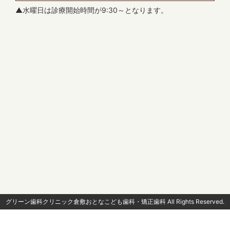
【夏季休診のお知らせ】
▲水曜日は診療開始時間が9:30～となります。
め、変化を恐れず、向上心を持って挑戦し続
誠に勝手ながら、下記の期間を夏季休診とさせてい
けます。
ただきます。
休診期間：8月10日（日）～8月15日（金）
何ができるかを考え続け、医院のために提案
ご不便をおかけいたしますが、何卒ご了承ください
ますようお願いいたします。
します。
2025.06.13
【休診のお知らせ】
7月4日（金）午前は休診となります。
ご迷惑をお掛けいたしますが、何卒よろしくお願い
勉強好き
いたします。
学ぶことは知らなかったことを知ること、で
2025.05.02
きなかったことが出来るようになることを意
【GWのお知らせ】
味します。
グリーン歯科クリニック倉敷おとなこども歯科・矯正歯科 All Rights Reserved.
5月3日（土）～6日（火）が休診となっておりま
す。
学び続けることで、より多くの挑戦ができ、
ご迷惑をお掛けいたしますが、何卒よろしくお願い