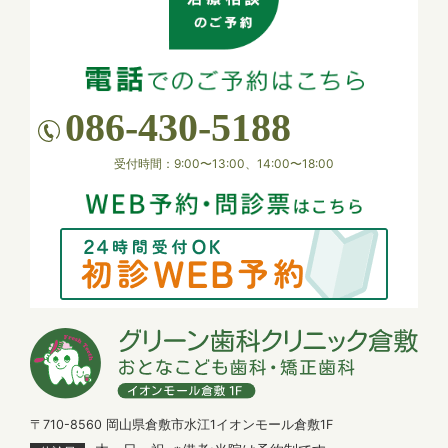
2026.03.27
【ゴールデンウィーク 休診のお知らせ】
4月29日(水)、および 5月3日(日) ～ 5月7日(木) は
086-430-5188
休診いたします。
患者様にはご不便をおかけいたしますが、何卒ご理
受付時間：9:00〜13:00、14:00〜18:00
解のほどお願い申し上げます。
2026.01.26
【休診のお知らせ】
1月27日（火）は午後休診となります。
何卒よろしくお願い申し上げます。
2025.11.12
【年末年始 休診のお知らせ】
下記の期間を年末年始の休診とさせていただきま
〒710-8560 岡山県倉敷市水江1イオンモール倉敷1F
す。