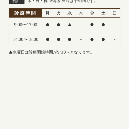
木・日・祝
※備考:当院は予約制です。
休診日
患者様にはご不便をおかけいたしますが、何卒ご理
解とご協力をお願い申し上げます。
診療時間
月
火
水
木
金
土
日
休診期間：2025年12月28日(日)～2026年1月4日
(日)
9:00〜13:00
●
●
▲
-
●
●
-
※新年は1月5日(月)より通常通り診療いたします。
14:00〜18:00
●
●
●
-
●
●
-
2025.07.29
【夏季休診のお知らせ】
▲水曜日は診療開始時間が9:30～となります。
誠に勝手ながら、下記の期間を夏季休診とさせてい
ただきます。
休診期間：8月10日（日）～8月15日（金）
ご不便をおかけいたしますが、何卒ご了承ください
ますようお願いいたします。
2025.06.13
【休診のお知らせ】
7月4日（金）午前は休診となります。
ご迷惑をお掛けいたしますが、何卒よろしくお願い