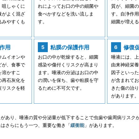
、咀しゃくに
れによってお口の中の細菌や
質が、細菌の
液がよく混ざ
食べかすなどを洗い流しま
す。自浄作用
込みやすくも
す。
細菌が増える
作用
粘膜の保護作用
修復
ウムイオンや
お口の中が乾燥すると、細菌
唾液には、上
どが、食事で
感染や傷付くリスクが高まり
由来神経栄養
を溶かすこ
ます。唾液の分泌はお口の中
因子といった
の再石灰化を
の潤いを保ち、歯や粘膜を守
が含まれてお
症リスクを軽
るために不可欠です。
きた傷の治り
があります。
きがあり、唾液の質や分泌量が低下することで虫歯や歯周病リスク
にはさらにもう一つ、重要な働き「
緩衝能
」があります。