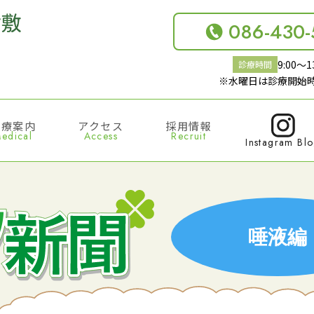
086-430-
9:00〜13
診療時間
※水曜日は診療開始時
診療案内
アクセス
採用情報
edical
Access
Recruit
Instagram Bl
唾液編