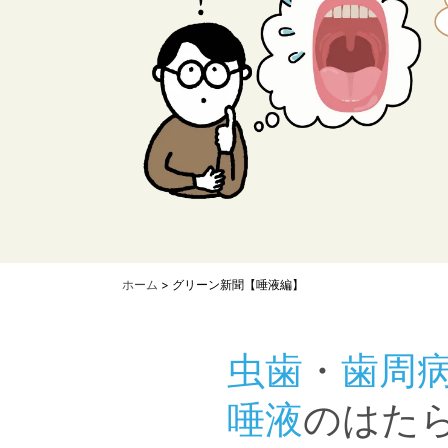
ホーム
> グリーン新聞【唾液編】
虫歯
・
歯周
唾液
のはた