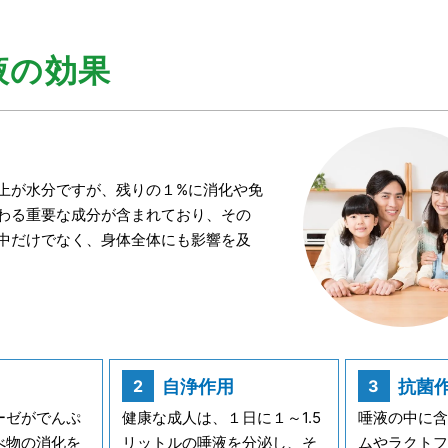
液の効果
以上が水分ですが、残りの１%に消化や免
わる重要な成分が含まれており、その
中だけでなく、身体全体にも影響を及
自浄作用
抗菌
ーゼがでんぷ
健康な成人は、１日に１～1.5
唾液の中に含
べ物の消化を
リットルの唾液を分泌し、そ
ムやラクトフ