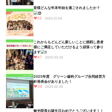
皆様どんな年末年始を過ごされましたか？
♥55
2025.01.04
これからもどんどん新しいことに挑戦し患者
様にご満足していただけるよう頑張って参り
ます
♥47
2025.03.29
2025年度 グリーン歯科グループ合同経営方
針発表会がありました！
♥39
2025.02.06
敏光院長お誕生日おめでとうございます！！