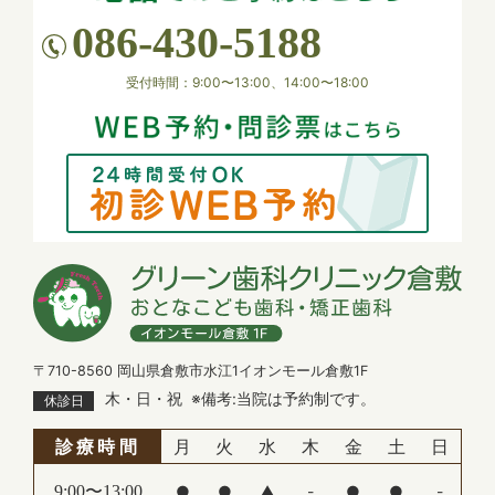
4月29日(水)、および 5月3日(日) ～ 5月7日(木) は
086-430-5188
休診いたします。
患者様にはご不便をおかけいたしますが、何卒ご理
受付時間：9:00〜13:00、14:00〜18:00
解のほどお願い申し上げます。
2026.01.26
【休診のお知らせ】
1月27日（火）は午後休診となります。
何卒よろしくお願い申し上げます。
2025.11.12
【年末年始 休診のお知らせ】
下記の期間を年末年始の休診とさせていただきま
〒710-8560 岡山県倉敷市水江1イオンモール倉敷1F
す。
木・日・祝
※備考:当院は予約制です。
休診日
患者様にはご不便をおかけいたしますが、何卒ご理
解とご協力をお願い申し上げます。
診療時間
月
火
水
木
金
土
日
休診期間：2025年12月28日(日)～2026年1月4日
(日)
9:00〜13:00
●
●
▲
-
●
●
-