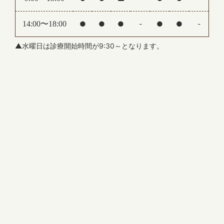
※新年は1月5日(月)より通常通り診療いたします。
14:00〜18:00
●
●
●
-
●
●
-
2025.07.29
【夏季休診のお知らせ】
▲水曜日は診療開始時間が9:30～となります。
誠に勝手ながら、下記の期間を夏季休診とさせてい
ただきます。
休診期間：8月10日（日）～8月15日（金）
ご不便をおかけいたしますが、何卒ご了承ください
ますようお願いいたします。
2025.06.13
【休診のお知らせ】
7月4日（金）午前は休診となります。
ご迷惑をお掛けいたしますが、何卒よろしくお願い
いたします。
2025.05.02
【GWのお知らせ】