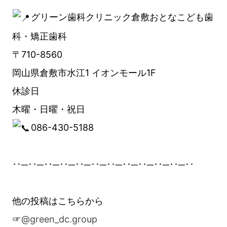
グリーン歯科クリニック倉敷おとなこども歯
科・矯正歯科
〒710-8560
岡山県倉敷市水江1 イオンモール1F
休診日
木曜・日曜・祝日
086-430-5188
･･─･･─･･─･･─･･─･･─･･─･･─･･─･･─･･─･･
他の投稿はこちらから
☞
@green_dc.group