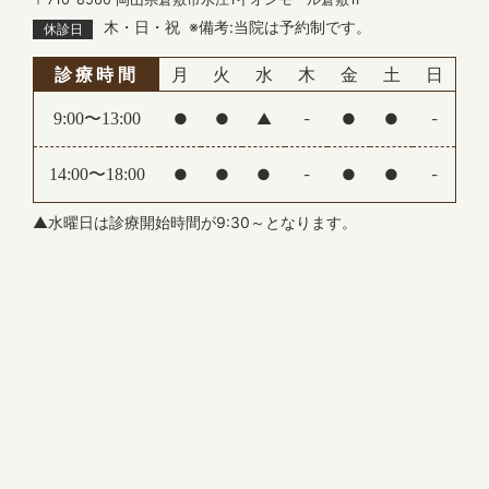
す。
木・日・祝
※備考:当院は予約制です。
休診日
患者様にはご不便をおかけいたしますが、何卒ご理
解とご協力をお願い申し上げます。
診療時間
月
火
水
木
金
土
日
休診期間：2025年12月28日(日)～2026年1月4日
(日)
9:00〜13:00
●
●
▲
-
●
●
-
※新年は1月5日(月)より通常通り診療いたします。
14:00〜18:00
●
●
●
-
●
●
-
2025.07.29
【夏季休診のお知らせ】
▲水曜日は診療開始時間が9:30～となります。
誠に勝手ながら、下記の期間を夏季休診とさせてい
ただきます。
休診期間：8月10日（日）～8月15日（金）
ご不便をおかけいたしますが、何卒ご了承ください
ますようお願いいたします。
2025.06.13
【休診のお知らせ】
7月4日（金）午前は休診となります。