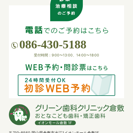
に努めてまいります。
2026.03.27
【ゴールデンウィーク 休診のお知らせ】
4月29日(水)、および 5月3日(日) ～ 5月7日(木) は
086-430-5188
休診いたします。
患者様にはご不便をおかけいたしますが、何卒ご理
受付時間：9:00〜13:00、14:00〜18:00
解のほどお願い申し上げます。
2026.01.26
【休診のお知らせ】
1月27日（火）は午後休診となります。
何卒よろしくお願い申し上げます。
2025.11.12
【年末年始 休診のお知らせ】
下記の期間を年末年始の休診とさせていただきま
〒710-8560 岡山県倉敷市水江1イオンモール倉敷1F